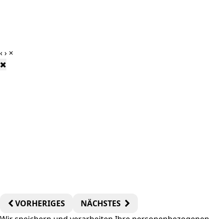
‹
›
×
VORHERIGES
NÄCHSTES
Wir speichern und verarbeiten Ihre personenbezogenen