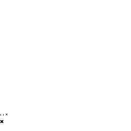
‹
›
×