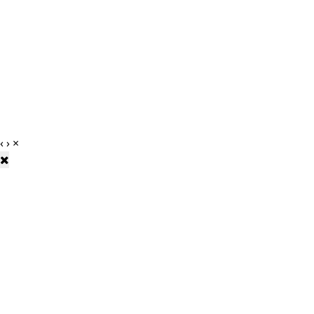
‹
›
×