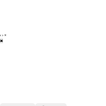
‹
›
×